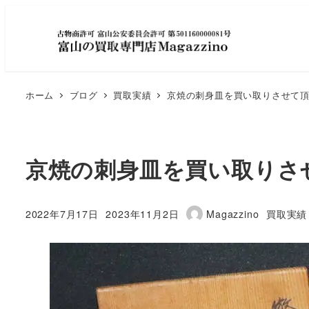
ホーム
ブログ
買取実績
京焼の刺身皿を買い取りさせて頂
京焼の刺身皿を買い取りさ
カテゴリ
2022年7月17日
2023年11月2日
Magazzino
買取実績
投稿日
更新日
著
者