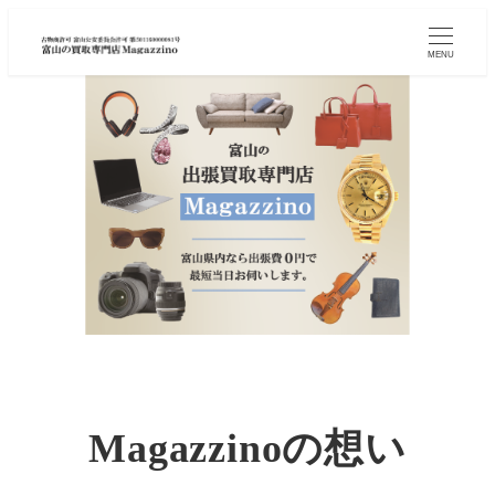
MENU
Magazzinoの
想い