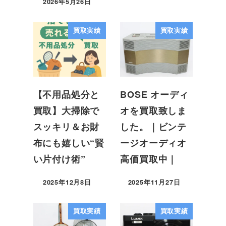
2026年5月26日
買取実績
買取実績
【不用品処分と
BOSE オーディ
買取】大掃除で
オを買取致しま
スッキリ＆お財
した。｜ビンテ
布にも嬉しい“賢
ージオーディオ
い片付け術”
高価買取中｜
2025年12月8日
2025年11月27日
買取実績
買取実績