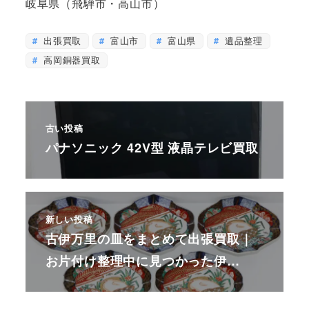
岐阜県（飛騨市・高山市）
出張買取
富山市
富山県
遺品整理
高岡銅器買取
古い投稿
パナソニック 42V型 液晶テレビ買取
新しい投稿
古伊万里の皿をまとめて出張買取｜
お片付け整理中に見つかった伊…