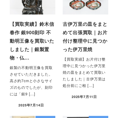
【買取実績】鈴木信
古伊万里の皿をまと
春作 銀900刻印 不
めて出張買取｜お片
動明王像を買取いた
付け整理中に見つか
しました｜銀製置
った伊万里焼
物・仏…
【買取実績】お片付け整
理中に見つかった伊万里
銀製の不動明王像を買取
焼の皿をまとめて買取い
させていただきました。
たしました｜古伊万里は
高さ約7cmと小さなサイ
処分前にご相 […]
ズのものでしたが、刻印
には「銀9 […]
2025年7月11日
2025年7月14日